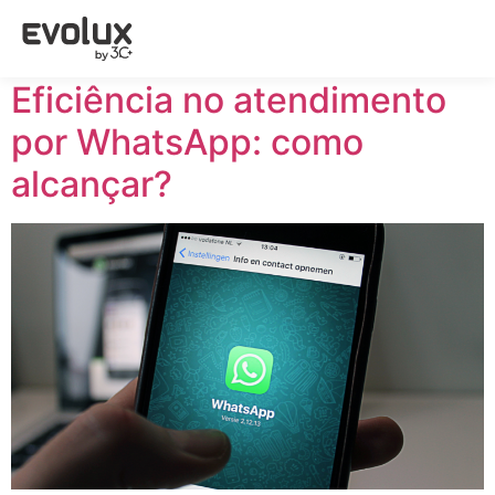
Tag:
Evolux Chat
Eficiência no atendimento
por WhatsApp: como
alcançar?