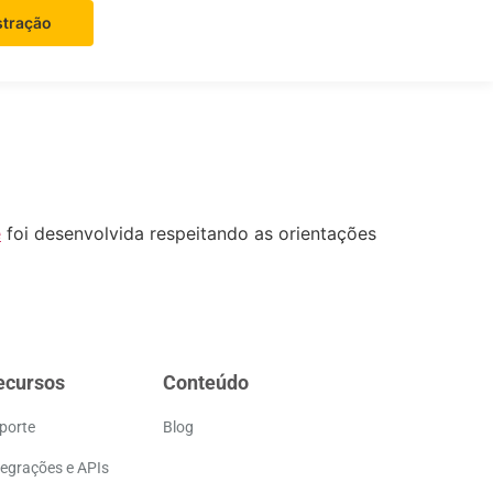
tração
e
foi desenvolvida respeitando as orientações
ecursos
Conteúdo
porte
Blog
tegrações e APIs