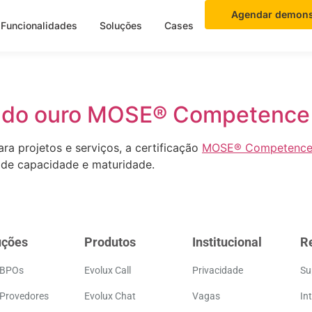
Agendar demons
Funcionalidades
Soluções
Cases
icado ouro MOSE® Competence
ra projetos e serviços, a certificação
MOSE® Competenc
de capacidade e maturidade.
uções
Produtos
Institucional
R
 BPOs
Evolux Call
Privacidade
Su
 Provedores
Evolux Chat
Vagas
In