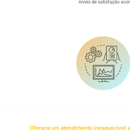
níveis de satisfação aco
Ofereça um atendimento inesquecível a