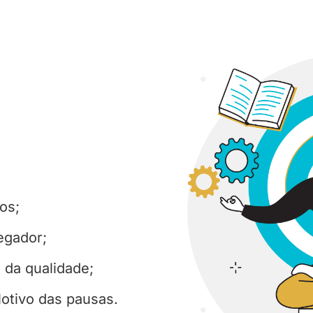
ios;
egador;
 da qualidade;
otivo das pausas.