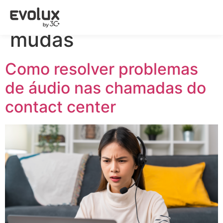
Tag:
chamadas
mudas
Como resolver problemas
de áudio nas chamadas do
contact center